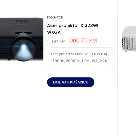
Projektori
Acer projektor X1328WI
WXGA
1.000,75
KM
1.111,94
KM
Acer projektor X1328WIi DLP WXGA ,
4500Lm, 20000/1, HDMI, Wifi, 2.7kg
DODAJ U KOŠARICU