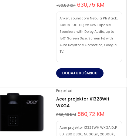
630,75
KM
700,83
KM
Anker, soundcore Nebula P1i Black,
1080p FULL HD, 2x 10W Flipable
Speakers with Dolby Audio, up to
150" Screen Size, Screen Fit with
Auto Keystone Correction, Google
TV.
DODAJ U KOŠARICU
Projektori
Acer projektor X1328WH
WXGA
860,72
KM
956,36
KM
Acer projektor X1328WH WXGA DLP
3D,1280 x 800, 5000Lm, 20000/1,