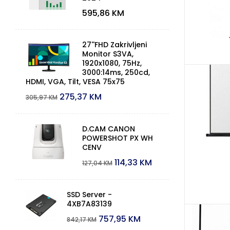
595,86
KM
27''FHD Zakrivljeni
Monitor S3VA,
1920x1080, 75Hz,
3000:14ms, 250cd,
HDMI, VGA, Tilt, VESA 75x75
275,37
KM
305,97
KM
D.CAM CANON
POWERSHOT PX WH
CENV
114,33
KM
127,04
KM
SSD Server -
4XB7A83139
757,95
KM
842,17
KM