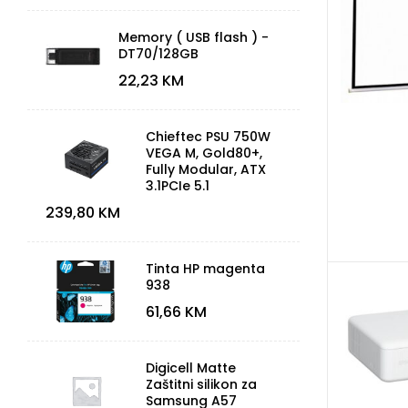
Memory ( USB flash ) -
DT70/128GB
22,23
KM
Chieftec PSU 750W
VEGA M, Gold80+,
Fully Modular, ATX
3.1PCIe 5.1
239,80
KM
Tinta HP magenta
938
61,66
KM
Digicell Matte
Zaštitni silikon za
Samsung A57