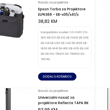
Nosači za projektore
Epson Torba za Projektore
ELPKS69 – EB-x05/x41/x
38,82
KM
Kompatibilni modeli: CO-FH01 CO-
W01 EB-E01 EB-E10 EB-FH06 EB-S05
EB-S41 EB-U05 EB-U42 EB-W05 EB-
W06 EB-W41 EB-W51 EB-X05 EB-X41
EB-X51 EH-TW610 EH-TW650 EH-
TW740
DODAJ U KOŠARICU
Nosači za projektore
Univerzalni nosač za
projektore Reflecta TAPA BK
63,95
KM