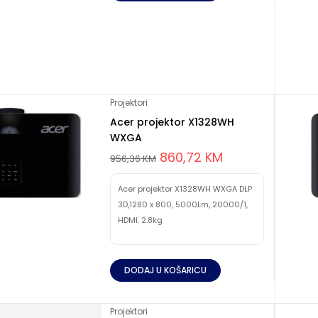
Projektori
Acer projektor X1328WH
WXGA
860,72
KM
956,36
KM
Acer projektor X1328WH WXGA DLP
3D,1280 x 800, 5000Lm, 20000/1,
HDMI. 2.8kg
DODAJ U KOŠARICU
Projektori