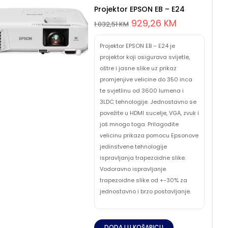
Projektor EPSON EB – E24
929,26
KM
1.032,51
KM
Projektor EPSON EB – E24 je
projektor koji osigurava svijetle,
oštre i jasne slike uz prikaz
promjenjive velicine do 350 inca
te svjetlinu od 3600 lumena i
3LDC tehnologije. Jednostavno se
povežite u HDMI sucelje, VGA, zvuk i
još mnogo toga. Prilagodite
velicinu prikaza pomocu Epsonove
jedinstvene tehnologije
ispravljanja trapezoidne slike.
Vodoravno ispravljanje
trapezoidne slike od +-30% za
jednostavno i brzo postavljanje.
DODAJ U KOŠARICU