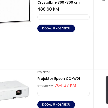
CrystalLine 300×300 cm
488,60
KM
DODAJ U KOŠARICU
Projektori
Projektor Epson CO-W01
764,37
KM
849,30
KM
DODAJ U KOŠARICU