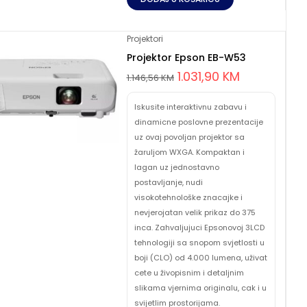
Projektori
Projektor Epson EB-W53
1.031,90
KM
1.146,56
KM
Iskusite interaktivnu zabavu i
dinamicne poslovne prezentacije
uz ovaj povoljan projektor sa
žaruljom WXGA. Kompaktan i
lagan uz jednostavno
postavljanje, nudi
visokotehnološke znacajke i
nevjerojatan velik prikaz do 375
inca. Zahvaljujuci Epsonovoj 3LCD
tehnologiji sa snopom svjetlosti u
boji (CLO) od 4.000 lumena, uživat
cete u živopisnim i detaljnim
slikama vjernima originalu, cak i u
svijetlim prostorijama.