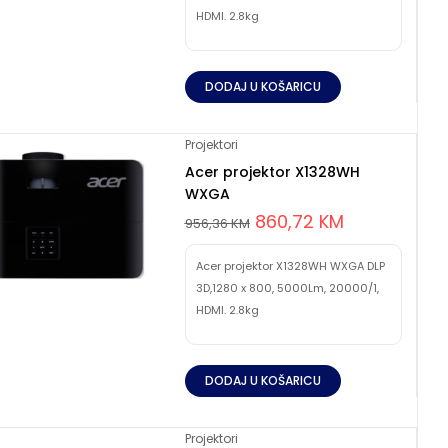
HDMI. 2.8kg
DODAJ U KOŠARICU
Projektori
Acer projektor X1328WH
WXGA
860,72
KM
956,36
KM
Acer projektor X1328WH WXGA DLP
3D,1280 x 800, 5000Lm, 20000/1,
HDMI. 2.8kg
DODAJ U KOŠARICU
Projektori