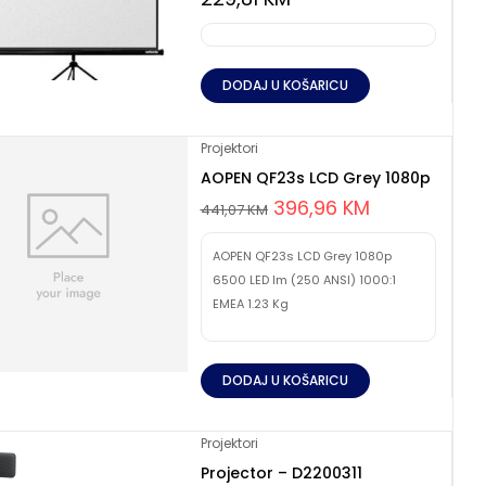
DODAJ U KOŠARICU
Projektori
AOPEN QF23s LCD Grey 1080p
396,96
KM
441,07
KM
AOPEN QF23s LCD Grey 1080p
6500 LED lm (250 ANSI) 1000:1
EMEA 1.23 Kg
DODAJ U KOŠARICU
Projektori
Projector – D2200311