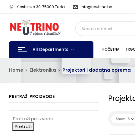
Klosterska 30, 75000 Tuzla
info@neutrino.ba
All Departments
POČETNA
TRGO
Home
Elektronika
Projektori i dodatna oprema
PRETRAŽI PROIZVODE
Projekt
Show
16
Pretraži