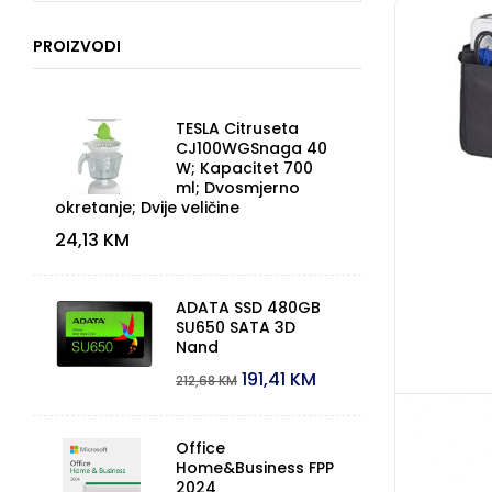
PROIZVODI
TESLA Citruseta
CJ100WGSnaga 40
W; Kapacitet 700
ml; Dvosmjerno
okretanje; Dvije veličine
24,13
KM
ADATA SSD 480GB
SU650 SATA 3D
Nand
191,41
KM
212,68
KM
Office
Home&Business FPP
2024