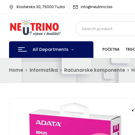
Klosterska 30, 75000 Tuzla
info@neutrino.ba
All Departments
POČETNA
TRGO
Home
Informatika
Računarske komponente
H