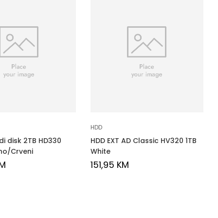
HDD
rdi disk 2TB HD330
HDD EXT AD Classic HV320 1TB
no/Crveni
White
M
151,95
KM