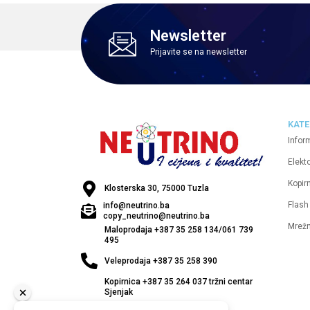
Newsletter
Prijavite se na newsletter
KATE
Infor
Elekt
Kopirn
Klosterska 30, 75000 Tuzla
Flash
info@neutrino.ba
copy_neutrino@neutrino.ba
Mrež
Maloprodaja +387 35 258 134/061 739
495
Veleprodaja +387 35 258 390
Kopirnica +387 35 264 037 tržni centar
Sjenjak