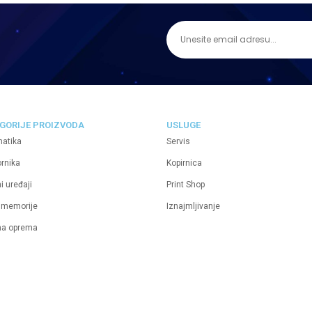
GORIJE PROIZVODA
USLUGE
matika
Servis
ornika
Kopirnica
i uređaji
Print Shop
 memorije
Iznajmljivanje
na oprema