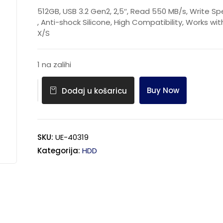
512GB, USB 3.2 Gen2, 2,5″, Read 550 MB/s, Write S
, Anti-shock Silicone, High Compatibility, Works wi
X/S
1 na zalihi
Buy Now
Dodaj u košaricu
SKU:
UE-40319
Kategorija:
HDD