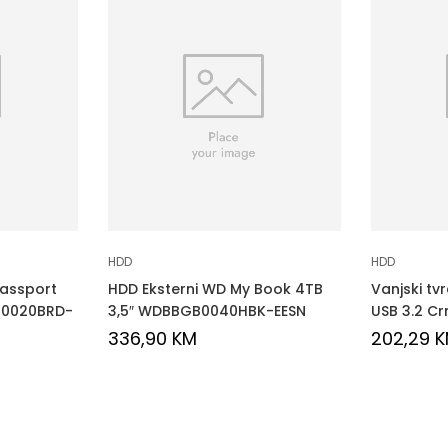
HDD
HDD
Passport
HDD Eksterni WD My Book 4TB
Vanjski tv
G0020BRD-
3,5″ WDBBGB0040HBK-EESN
USB 3.2 Cr
336,90
KM
202,29
K