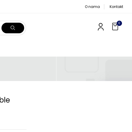
O nama
Kontakt
0
ble