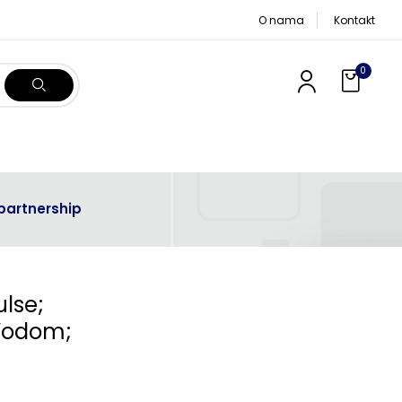
O nama
Kontakt
0
 partnership
ulse;
 Vodom;