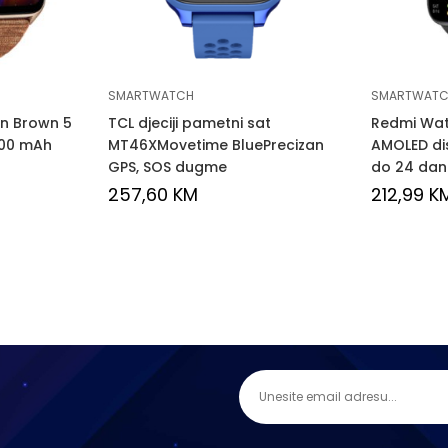
SMARTWATCH
SMARTWAT
n Brown 5
TCL djeciji pametni sat
Redmi Watc
300 mAh
MT46XMovetime BluePrecizan
AMOLED disp
GPS, SOS dugme
do 24 da
257,60
KM
212,99
K