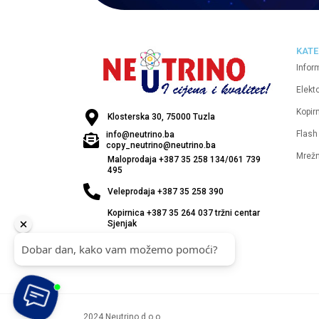
KATE
Infor
Elekt
Kopirn
Klosterska 30, 75000 Tuzla
Flash
info@neutrino.ba
copy_neutrino@neutrino.ba
Mrež
Maloprodaja +387 35 258 134/061 739
495
Veleprodaja +387 35 258 390
Kopirnica +387 35 264 037 tržni centar
Sjenjak
2024 Neutrino d.o.o.