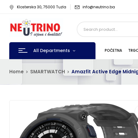
Klosterska 30, 75000 Tuzla
info@neutrino.ba
All Departments
POČETNA
TRGO
Home
SMARTWATCH
Amazfit Active Edge Midnig