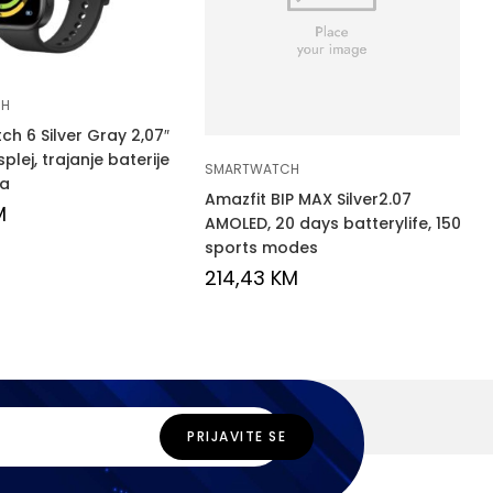
CH
h 6 Silver Gray 2,07″
lej, trajanje baterije
SMARTWATCH
na
Amazfit BIP MAX Silver2.07
M
AMOLED, 20 days batterylife, 150
sports modes
214,43
KM