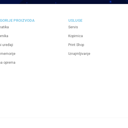
GORIJE PROIZVODA
USLUGE
matika
Servis
ornika
Kopirnica
i uređaji
Print Shop
 memorije
Iznajmljivanje
na oprema