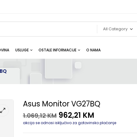
All Category
VINA
USLUGE
OSTALE INFORMACIJE
O NAMA
7BQ
Asus Monitor VG27BQ
962,21
KM
1.069,12
KM
akcija se odnosi isključivo za gotovinsko plaćanje