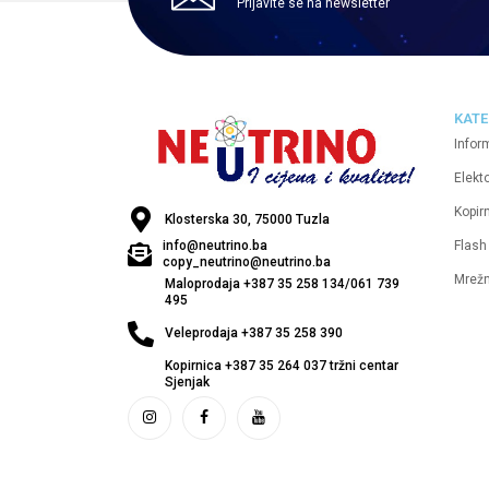
Prijavite se na newsletter
KATE
Infor
Elekt
Kopirn
Klosterska 30, 75000 Tuzla
Flash
info@neutrino.ba
copy_neutrino@neutrino.ba
Mrež
Maloprodaja +387 35 258 134/061 739
495
Veleprodaja +387 35 258 390
Kopirnica +387 35 264 037 tržni centar
Sjenjak