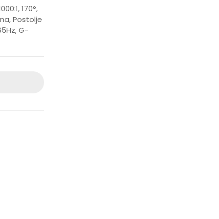
00:1, 170°,
rna, Postolje
165Hz, G-