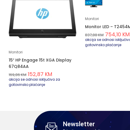
Monitori
Monitor LED – T245
754,10
KM
837,88
KM
akcija se odnosi isključiv
gotovinsko plaćanje
Monitori
15″ HP Engage 15t XGA Display
67Q84AA
152,87
KM
169,86
KM
akcija se odnosi isključivo za
gotovinsko plaćanje
Newsletter