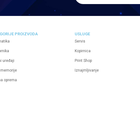
GORIJE PROIZVODA
USLUGE
matika
Servis
ornika
Kopirnica
i uređaji
Print Shop
 memorije
Iznajmljivanje
na oprema