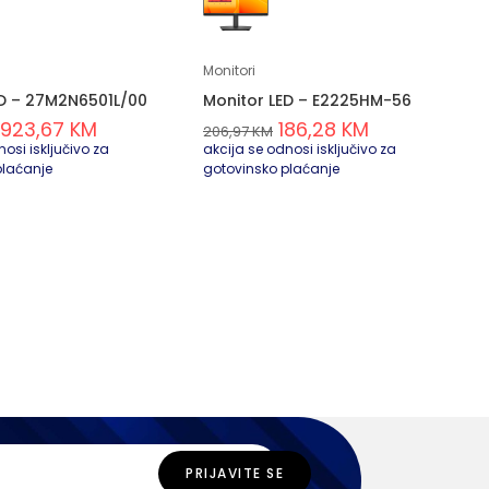
Monitori
ED – 27M2N6501L/00
Monitor LED – E2225HM-56
923,67
KM
186,28
KM
206,97
KM
osi isključivo za
akcija se odnosi isključivo za
plaćanje
gotovinsko plaćanje