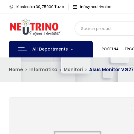
Klosterska 30, 75000 Tuzla
info@neutrino.ba
All Departments
POČETNA
TRGO
Home
Informatika
Monitori
Asus Monitor VG2