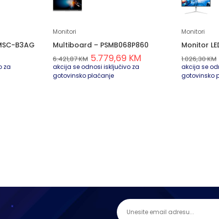
Monitori
Monitori
4MSC-B3AG
Multiboard – PSMB068P860
Monitor L
5.779,69
KM
6.421,87
KM
1.026,30
KM
o za
akcija se odnosi isključivo za
akcija se odn
gotovinsko plaćanje
gotovinsko 