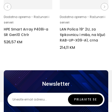
Dodatna oprema - Računari i
Dodatna oprema - Računari i
serveri
serveri
HPE Smart Array P408i-a
LAN Polica 19″ 2U, za
SR Gen10 Ctrlr
tipkovnicu i miša, na ključ
RAB-UP-X09-A1, crna
526,57
KM
214,11
KM
Newsletter