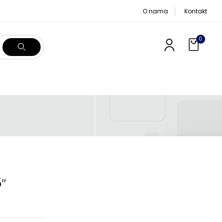
O nama
Kontakt
0
5″