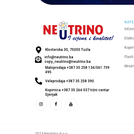
KATE
Infor
Elekt
Kopirn
Klosterska 30, 75000 Tuzla
Flash
info@neutrino.ba
copy_neutrino@neutrino.ba
Mrež
Maloprodaja +387 35 258 134/061 739
495
Veleprodaja +387 35 258 390
Kopirnica +387 35 264 037 tržni centar
Sjenjak
2024 Neutrino d.o.o.