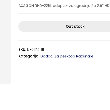
AXAGON RHD-225L adapter za ugradnju 2 x 2.5″ HD
Out stock
SKU:
K-0174116
Kategorija:
Dodaci Za Desktop Računare