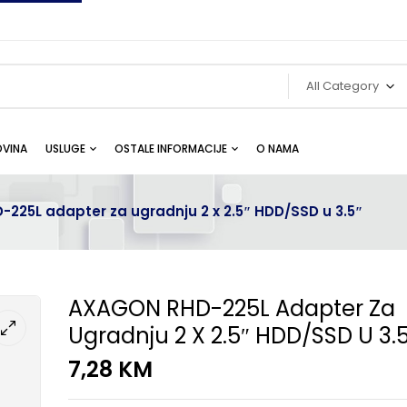
All Category
VINA
USLUGE
OSTALE INFORMACIJE
O NAMA
225L adapter za ugradnju 2 x 2.5″ HDD/SSD u 3.5″
AXAGON RHD-225L Adapter Za
Ugradnju 2 X 2.5″ HDD/SSD U 3.
7,28
KM