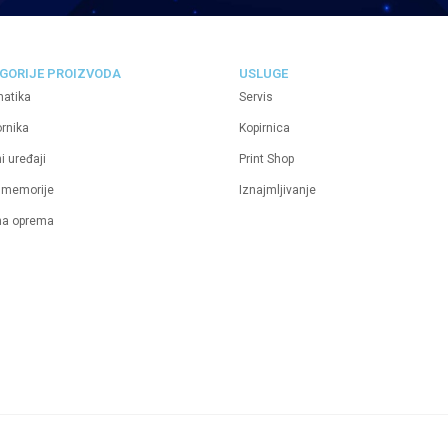
GORIJE PROIZVODA
USLUGE
matika
Servis
ornika
Kopirnica
i uređaji
Print Shop
 memorije
Iznajmljivanje
na oprema