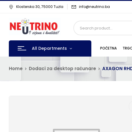
Klosterska 30, 75000 Tuzla
info@neutrino.ba
All Departments
POČETNA
TRGO
Home
Dodaci za desktop računare
AXAGON RHD-