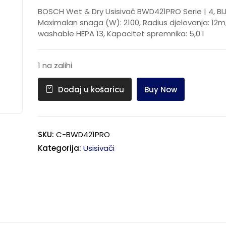
BOSCH Wet & Dry Usisivač BWD421PRO Serie | 4, BI
Maximalan snaga (W): 2100, Radius djelovanja: 12m, 
washable HEPA 13, Kapacitet spremnika: 5,0 l
1 na zalihi
Buy Now
Dodaj u košaricu
SKU:
C-BWD421PRO
Kategorija:
Usisivači