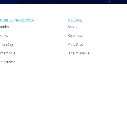
GORIJE PROIZVODA
USLUGE
matika
Servis
ornika
Kopirnica
i uređaji
Print Shop
 memorije
Iznajmljivanje
na oprema