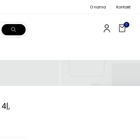
O nama
Kontakt
0
4|,