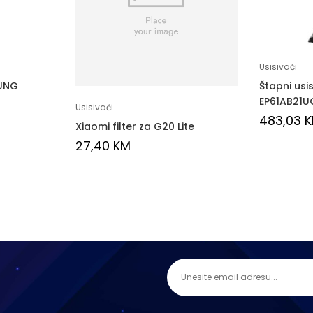
Usisivači
SUNG
Štapni usi
EP61AB21U
Usisivači
483,03
Xiaomi filter za G20 Lite
27,40
KM