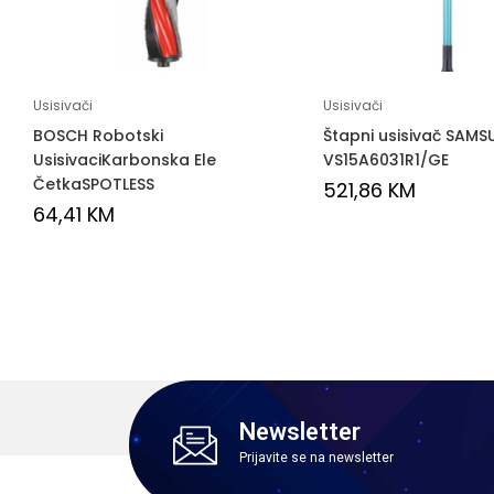
Usisivači
Usisivači
BOSCH Robotski
Štapni usisivač SAM
UsisivaciKarbonska Ele
VS15A6031R1/GE
ČetkaSPOTLESS
521,86
KM
64,41
KM
Newsletter
Prijavite se na newsletter