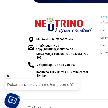
KATE
Infor
Elekt
Kopirn
Klosterska 30, 75000 Tuzla
Flash
info@neutrino.ba
copy_neutrino@neutrino.ba
Mrež
Maloprodaja +387 35 258 134/061 739
495
Veleprodaja +387 35 258 390
Kopirnica +387 35 264 037 tržni centar
Sjenjak
2024 Neutrino d.o.o.