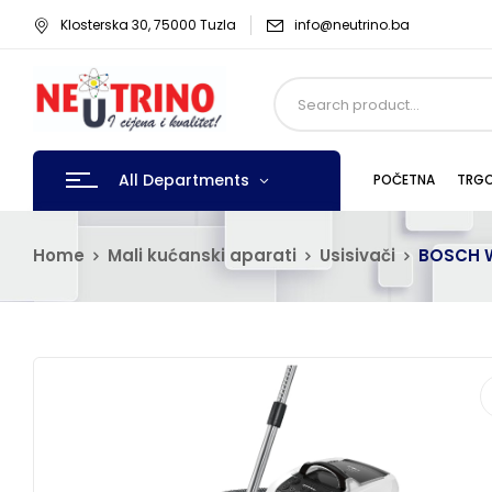
Klosterska 30, 75000 Tuzla
info@neutrino.ba
All Departments
POČETNA
TRGO
Home
Mali kućanski aparati
Usisivači
BOSCH We