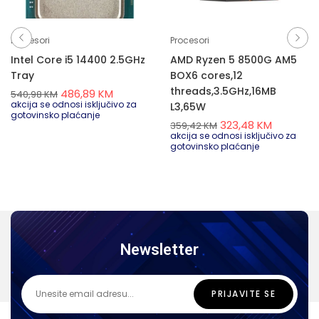
Procesori
Procesori
Intel Core i5 14400 2.5GHz
AMD Ryzen 5 8500G AM5
Tray
BOX6 cores,12
threads,3.5GHz,16MB
486,89
KM
540,98
KM
akcija se odnosi isključivo za
L3,65W
gotovinsko plaćanje
323,48
KM
359,42
KM
akcija se odnosi isključivo za
gotovinsko plaćanje
Newsletter