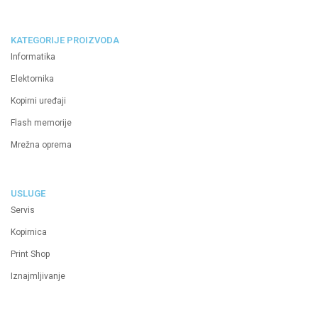
KATEGORIJE PROIZVODA
Informatika
Elektornika
Kopirni uređaji
Flash memorije
Mrežna oprema
USLUGE
Servis
Kopirnica
Print Shop
Iznajmljivanje