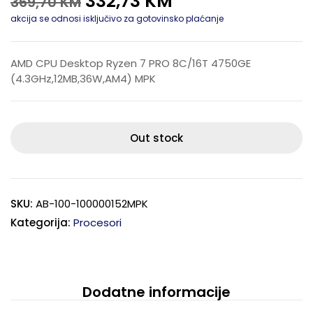
332,73
KM
369,70
KM
akcija se odnosi isključivo za gotovinsko plaćanje
AMD CPU Desktop Ryzen 7 PRO 8C/16T 4750GE
(4.3GHz,12MB,36W,AM4) MPK
Out stock
SKU:
AB-100-100000152MPK
Kategorija:
Procesori
Dodatne informacije