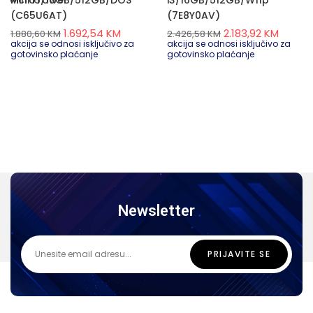
(C65U6AT)
(7E8Y0AV)
1.692,54
KM
2.183,92
KM
1.880,60
KM
2.426,58
KM
akcija se odnosi isključivo za
akcija se odnosi isključivo za
gotovinsko plaćanje
gotovinsko plaćanje
Newsletter