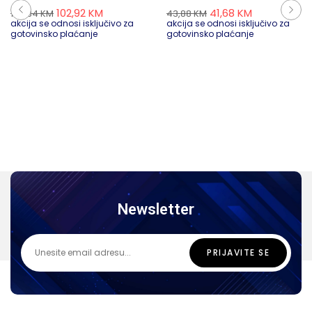
102,92
KM
41,68
KM
108,34
KM
43,88
KM
akcija se odnosi isključivo za
akcija se odnosi isključivo za
gotovinsko plaćanje
gotovinsko plaćanje
Newsletter