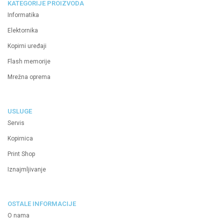
KATEGORIJE PROIZVODA
Informatika
Elektornika
Kopirni uređaji
Flash memorije
Mrežna oprema
USLUGE
Servis
Kopirnica
Print Shop
Iznajmljivanje
OSTALE INFORMACIJE
O nama