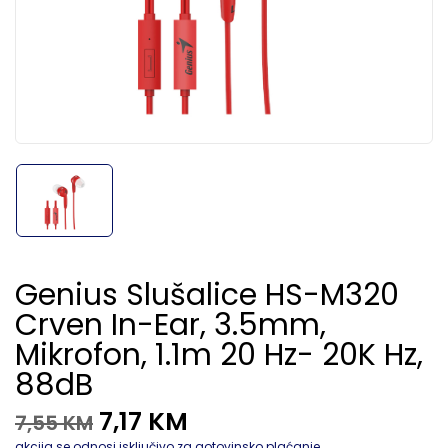
Genius Slušalice HS-M320
Crven In-Ear, 3.5mm,
Mikrofon, 1.1m 20 Hz- 20K Hz,
88dB
7,17
KM
7,55
KM
akcija se odnosi isključivo za gotovinsko plaćanje