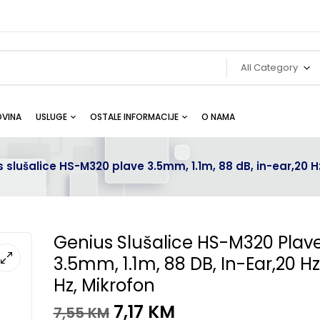
All Category
VINA
USLUGE
OSTALE INFORMACIJE
O NAMA
 slušalice HS-M320 plave 3.5mm, 1.1m, 88 dB, in-ear,20 H
Genius Slušalice HS-M320 Plav
3.5mm, 1.1m, 88 DB, In-Ear,20 Hz
Hz, Mikrofon
7,17
KM
7,55
KM