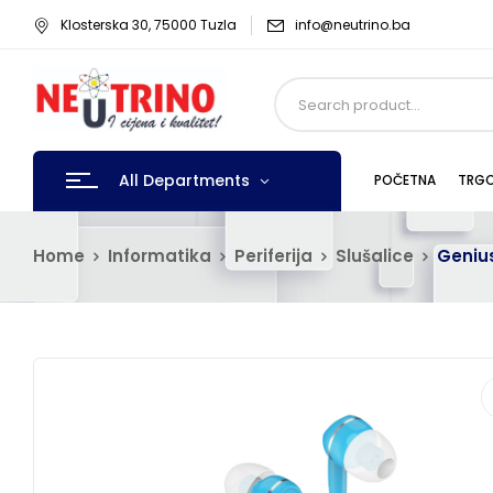
Klosterska 30, 75000 Tuzla
info@neutrino.ba
All Departments
POČETNA
TRGO
Home
Informatika
Periferija
Slušalice
Genius