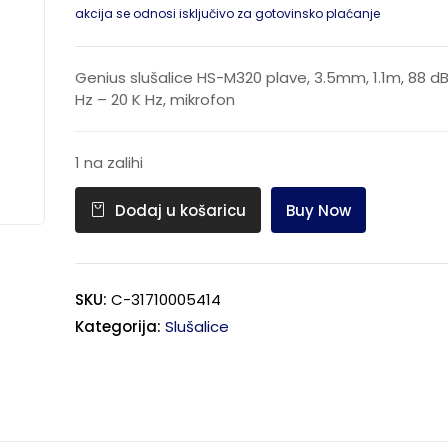
akcija se odnosi isključivo za gotovinsko plaćanje
Genius slušalice HS-M320 plave, 3.5mm, 1.1m, 88 dB
Hz – 20 K Hz, mikrofon
1 na zalihi
Buy Now
Dodaj u košaricu
SKU:
C-31710005414
Kategorija:
Slušalice