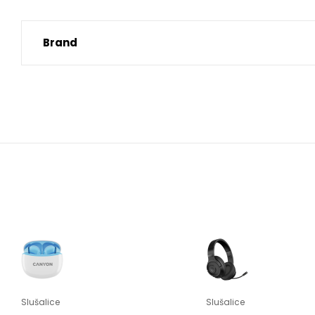
Brand
Slušalice
Slušalice