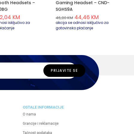
ooth Headsets –
Gaming Headset – CND-
0BG
SGHS9A
2,04
KM
44,46
KM
46,80
KM
osi isključivo za
akcija se odnosi isključivo za
plaćanje
gotovinsko plaćanje
OSTALE INFORMACIJE
O nama
Grancije i reklamacije
Tačnost podataka