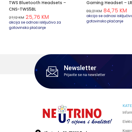
TWS Bluetooth Headsets –
Gaming Headset – 
CNS-TWS5BL
84,75
KM
89,21
KM
25,76
KM
akcija se odnosi isključiv
27,12
KM
gotovinsko plaćanje
akcija se odnosi isključivo za
gotovinsko plaćanje
Newsletter
Prijavite se na newsletter
KATE
Infor
Elekt
Kopirn