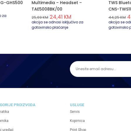
LRG-GHS500
Multimedia – Headset –
TWS Bluet
TAE5008BK/00
CNS-TWS1
o za
24,41
KM
4
25,69
KM
44,25
KM
akcija se odnosi isključivo za
akcija se odn
gotovinsko plaćanje
gotovinsko 
GORIJE PROIZVODA
USLUGE
matika
Servis
ornika
Kopirnica
i uređaji
Print Shop