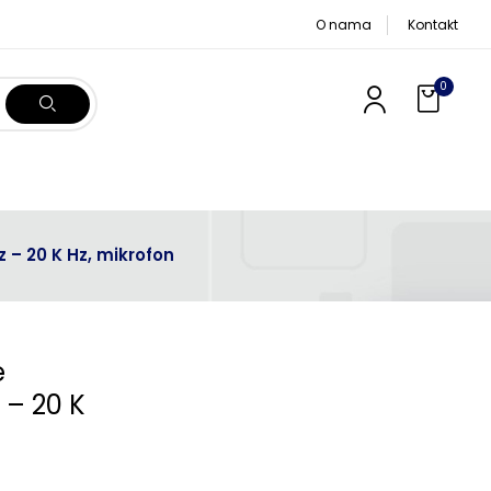
O nama
Kontakt
0
z – 20 K Hz, mikrofon
e
 – 20 K