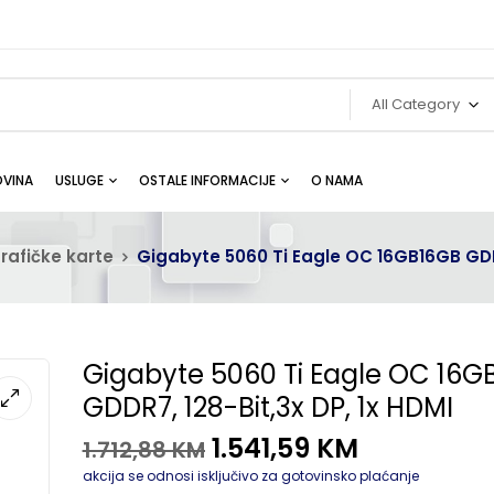
All Category
VINA
USLUGE
OSTALE INFORMACIJE
O NAMA
rafičke karte
Gigabyte 5060 Ti Eagle OC 16GB16GB GDDR
Gigabyte 5060 Ti Eagle OC 16G
GDDR7, 128-Bit,3x DP, 1x HDMI
1.541,59
KM
1.712,88
KM
akcija se odnosi isključivo za gotovinsko plaćanje