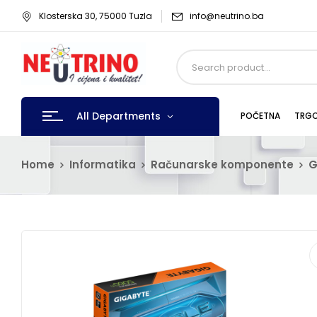
Klosterska 30, 75000 Tuzla
info@neutrino.ba
All Departments
POČETNA
TRGO
Home
Informatika
Računarske komponente
G