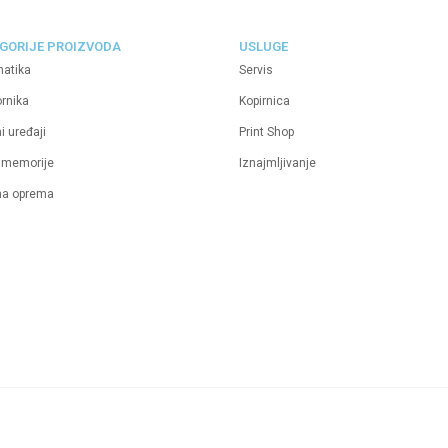
GORIJE PROIZVODA
USLUGE
matika
Servis
ornika
Kopirnica
i uređaji
Print Shop
 memorije
Iznajmljivanje
na oprema