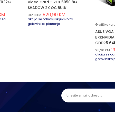
70 12G
Video Card – RTX 5050 8G
SHADOW 2X OC BULK
KM
820,90
KM
912,11
KM
o za
akcija se odnosi isključivo za
gotovinsko plaćanje
Grafičke kar
ASUS VGA
BRKNVIDIA
GDDR5 64b
1
211,26
KM
akcija se odn
gotovinsko 