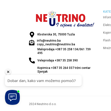
KATE
Infor
Elekt
Kopirn
Klosterska 30, 75000 Tuzla
Flash
info@neutrino.ba
copy_neutrino@neutrino.ba
Mrež
Maloprodaja +387 35 258 134/061 739
495
Veleprodaja +387 35 258 390
Kopirnica +387 35 264 037 tržni centar
Sjenjak
2024 Neutrino d.o.o.