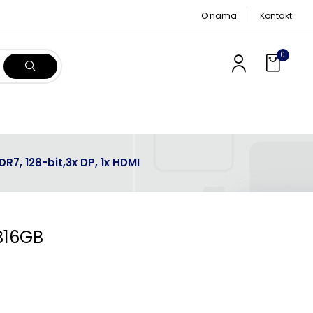
O nama
Kontakt
0
7, 128-bit,3x DP, 1x HDMI
B16GB