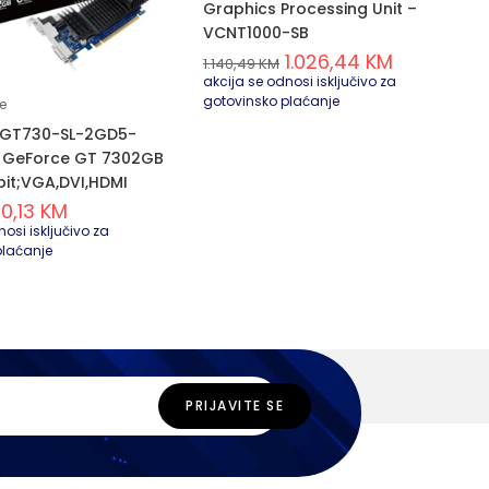
Graphics Processing Unit –
VCNT1000-SB
1.026,44
KM
1.140,49
KM
akcija se odnosi isključivo za
gotovinsko plaćanje
te
 GT730-SL-2GD5-
 GeForce GT 7302GB
it;VGA,DVI,HDMI
90,13
KM
osi isključivo za
plaćanje