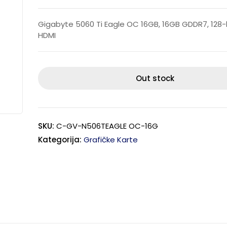
Gigabyte 5060 Ti Eagle OC 16GB, 16GB GDDR7, 128-bi
HDMI
Out stock
SKU:
C-GV-N506TEAGLE OC-16G
Kategorija:
Grafičke Karte