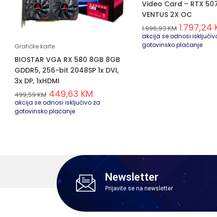
Video Card – RTX 50
VENTUS 2X OC
1.797,24
1.996,93
KM
akcija se odnosi isključiv
gotovinsko plaćanje
Grafičke karte
BIOSTAR VGA RX 580 8GB 8GB
GDDR5, 256-bit 2048SP 1x DVI,
3x DP, 1xHDMI
449,63
KM
499,59
KM
akcija se odnosi isključivo za
gotovinsko plaćanje
Newsletter
Prijavite se na newsletter