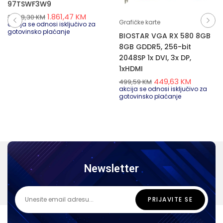
97TSWF3W9
1.861,47
KM
2.068,30
KM
Grafičke karte
akcija se odnosi isključivo za
gotovinsko plaćanje
BIOSTAR VGA RX 580 8GB
8GB GDDR5, 256-bit
2048SP 1x DVI, 3x DP,
1xHDMI
449,63
KM
499,59
KM
akcija se odnosi isključivo za
gotovinsko plaćanje
Newsletter