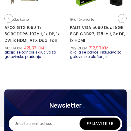
Grafičke karte
Grafičke karte
AFOX GTX 1660 Ti
PALIT VGA 5060 Dual 8GB
6GBGDDR6, 192bit, 1x DP, 1x
8GB GDDR7, 128-bit, 3x DP,
DVI,1x HDMI, ATX Dual Fan
1x HDMI
421,37
KM
712,99
KM
468,19
KM
792,21
KM
akcija se odnosi isključivo za
akcija se odnosi isključivo za
gotovinsko plaćanje
gotovinsko plaćanje
Newsletter