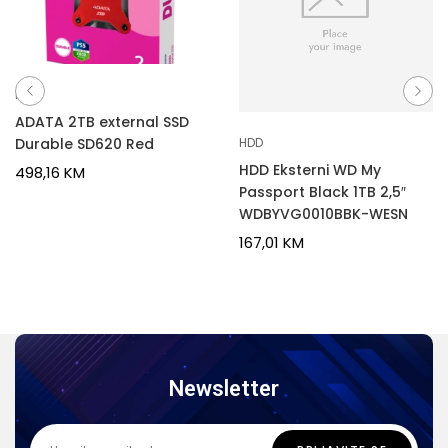
HDD
ADATA 2TB external SSD
Durable SD620 Red
HDD
HDD Eksterni WD My
498,16
KM
Passport Black 1TB 2,5″
WDBYVG0010BBK-WESN
167,01
KM
Newsletter