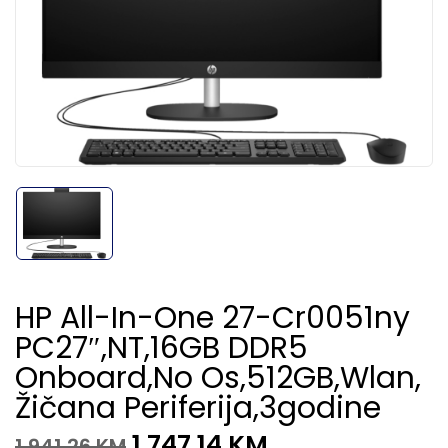
HP All-In-One 27-Cr0051ny
PC27″,NT,16GB DDR5
Onboard,No Os,512GB,Wlan,
Žičana Periferija,3godine
1.747,14
KM
1.941,26
KM