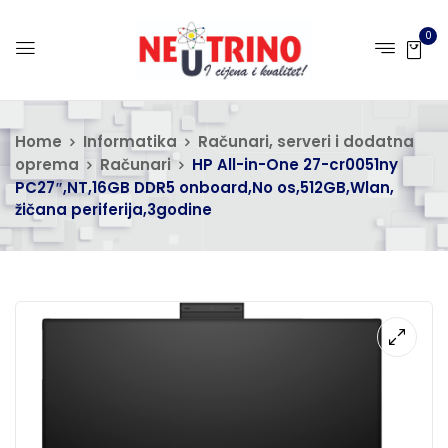
0
Home
Informatika
Računari, serveri i dodatna
oprema
Računari
HP All-in-One 27-cr0051ny
PC27″,NT,16GB DDR5 onboard,No os,512GB,Wlan,
žičana periferija,3godine