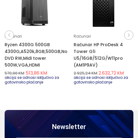
Računari
Računari
Ryzen 4300G 500GB
Računar HP ProDesk 4
4300G,A520k,8GB,500GB,No
Tower G1i
DVD RW,Midi tower
U5/16GB/512G/W11pro
500W,VGA,HDMI
(AM1P9AV)
513,86
KM
2.632,72
KM
570,96
KM
2.925,24
KM
akcija se odnosi isključivo za
akcija se odnosi isključivo za
gotovinsko plaćanje
gotovinsko plaćanje
Newsletter