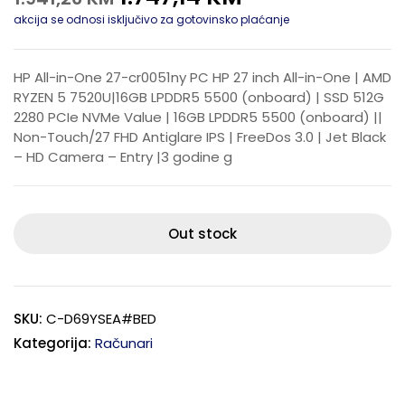
akcija se odnosi isključivo za gotovinsko plaćanje
HP All-in-One 27-cr0051ny PC HP 27 inch All-in-One | AMD
RYZEN 5 7520U|16GB LPDDR5 5500 (onboard) | SSD 512G
2280 PCIe NVMe Value | 16GB LPDDR5 5500 (onboard) ||
Non-Touch/27 FHD Antiglare IPS | FreeDos 3.0 | Jet Black
– HD Camera – Entry |3 godine g
Out stock
SKU:
C-D69YSEA#BED
Kategorija:
Računari