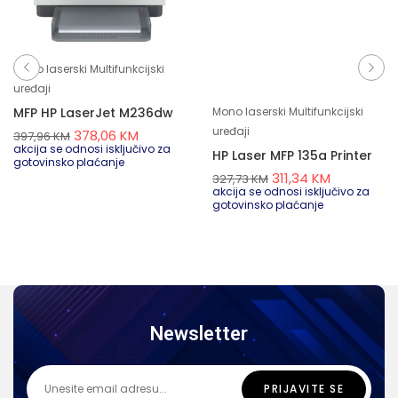
Mono laserski Multifunkcijski
uređaji
MFP HP LaserJet M236dw
Mono laserski Multifunkcijski
uređaji
378,06
KM
397,96
KM
akcija se odnosi isključivo za
HP Laser MFP 135a Printer
gotovinsko plaćanje
311,34
KM
327,73
KM
akcija se odnosi isključivo za
gotovinsko plaćanje
Newsletter