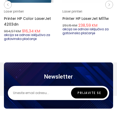
Laser printeri
Laser printeri
Printer HP Color LaserJet
Printer HP LaserJet M111w
4203dn
238,59
KM
251,15
KM
akcija se odnosi isključivo za
916,34
KM
964,57
KM
gotovinsko plaćanje
akcija se odnosi isključivo za
gotovinsko plaćanje
Newsletter