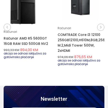
Računari
Računari
COMTRADE Core i3 12100
Računar AMD R5 5600GT
256GB12100,H610M,8GB,256G
16GB RAM SSD 500GB NV2
M.2,Midi Tower 500W,
894,00
KM
993,33
KM
2xHDMI
akcija se odnosi isključivo za
876,65
KM
974,06
KM
gotovinsko plaćanje
akcija se odnosi isključivo za
gotovinsko plaćanje
Newsletter