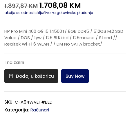
1.708,08
KM
1.897,87
KM
akcija se odnosi isključivo za gotovinsko plaćanje
HP Pro Mini 400 G9 i5 14500T/ 8GB DDR5 / 512GB M.2 SSD
Value / DOS / 1yw / 125 BLKkbd / 125mouse / Stand //
Realtek Wi-Fi 6 WLAN / / DM No SATA bracket/
1 na zalihi
Buy Now
Dodaj u košaricu
SKU:
C-A54WVET#BED
Kategorija:
Računari