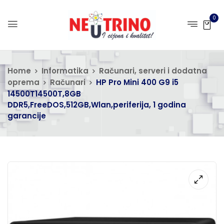
0
Home
Informatika
Računari, serveri i dodatna
oprema
Računari
HP Pro Mini 400 G9 i5
14500T14500T,8GB
DDR5,FreeDOS,512GB,Wlan,periferija, 1 godina
garancije