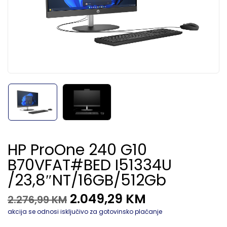
HP ProOne 240 G10
B70VFAT#BED I51334U
/23,8″NT/16GB/512Gb
2.049,29
KM
2.276,99
KM
akcija se odnosi isključivo za gotovinsko plaćanje