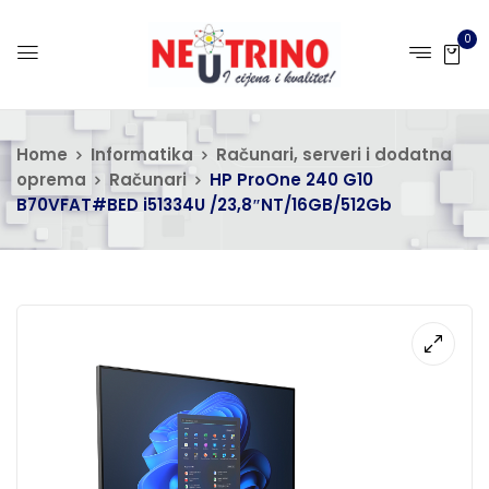
0
Home
Informatika
Računari, serveri i dodatna
oprema
Računari
HP ProOne 240 G10
B70VFAT#BED i51334U /23,8″NT/16GB/512Gb