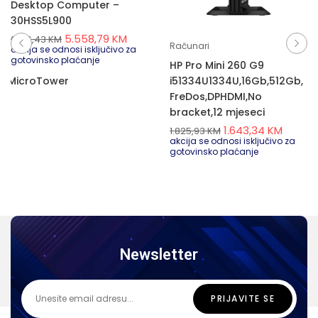
Desktop Computer –
30HSS5L900
5.558,79
KM
6.176,43
KM
Računari
akcija se odnosi isključivo za
gotovinsko plaćanje
HP Pro Mini 260 G9
RW,MicroTower
i51334U1334U,16Gb,512Gb,
FreDos,DPHDMI,No
bracket,12 mjeseci
1.643,34
KM
1.825,93
KM
akcija se odnosi isključivo za
gotovinsko plaćanje
Newsletter