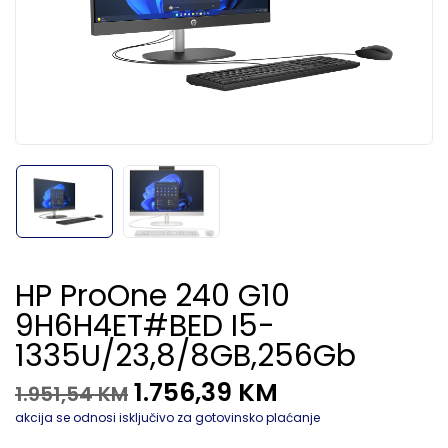
HP ProOne 240 G10
9H6H4ET#BED I5-
1335U/23,8/8GB,256Gb
1.756,39
KM
1.951,54
KM
akcija se odnosi isključivo za gotovinsko plaćanje