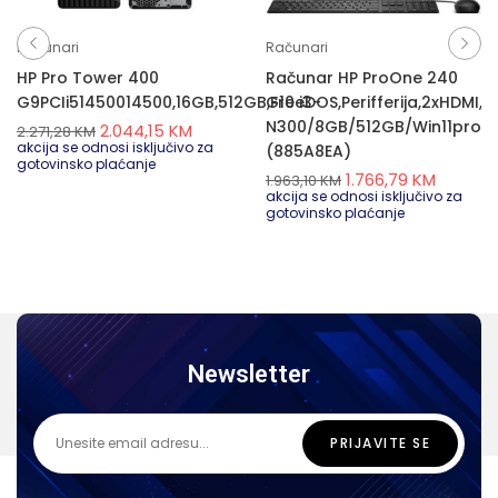
Računari
Računari
HP Pro Tower 400
Računar HP ProOne 240
G9PCIi51450014500,16GB,512GB,FreeDOS,Perifferija,2xHDMI,
G10 i3-
N300/8GB/512GB/Win11pro
2.044,15
KM
2.271,28
KM
akcija se odnosi isključivo za
(885A8EA)
gotovinsko plaćanje
1.766,79
KM
1.963,10
KM
akcija se odnosi isključivo za
gotovinsko plaćanje
Newsletter