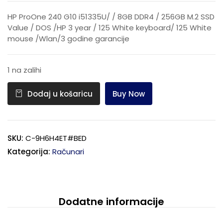
HP ProOne 240 G10 i51335U/ / 8GB DDR4 / 256GB M.2 SSD
Value / DOS /HP 3 year / 125 White keyboard/ 125 White
mouse /Wlan/3 godine garancije
1 na zalihi
Buy Now
Dodaj u košaricu
SKU:
C-9H6H4ET#BED
Kategorija:
Računari
Dodatne informacije