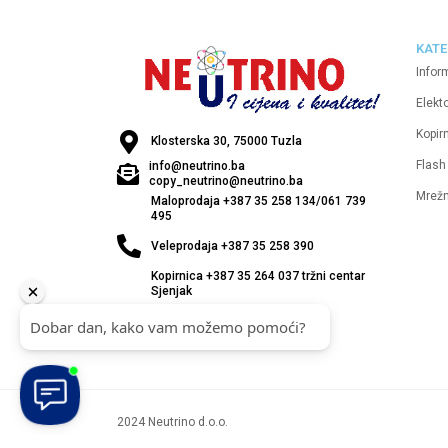
KATE
Infor
Elekt
Kopirn
Klosterska 30, 75000 Tuzla
Flash
info@neutrino.ba
copy_neutrino@neutrino.ba
Mrež
Maloprodaja +387 35 258 134/061 739
495
Veleprodaja +387 35 258 390
Kopirnica +387 35 264 037 tržni centar
Sjenjak
2024 Neutrino d.o.o.