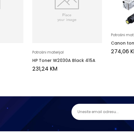
Potrošni mate
Canon ton
274,06
Potrošni materijal
HP Toner W2030A Black 415A
231,24
KM