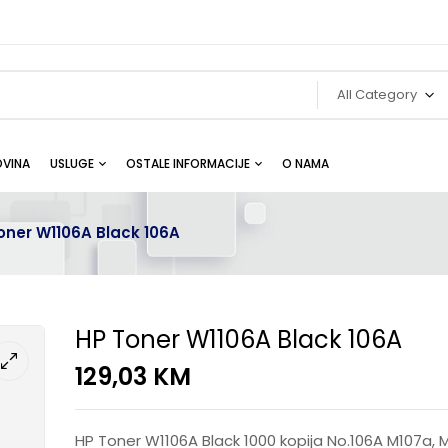
All Category
VINA
USLUGE
OSTALE INFORMACIJE
O NAMA
oner W1106A Black 106A
HP Toner W1106A Black 106A
129,03
KM
HP Toner W1106A Black 1000 kopija No.106A M107a, 