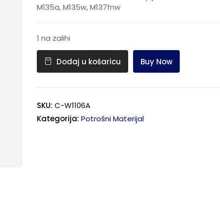
M135a, M135w, M137fnw
1 na zalihi
Buy Now
Dodaj u košaricu
SKU:
C-W1106A
Kategorija:
Potrošni Materijal