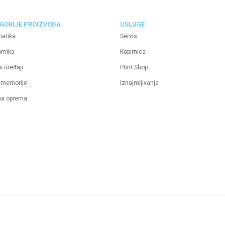
GORIJE PROIZVODA
USLUGE
matika
Servis
ornika
Kopirnica
i uređaji
Print Shop
 memorije
Iznajmljivanje
na oprema