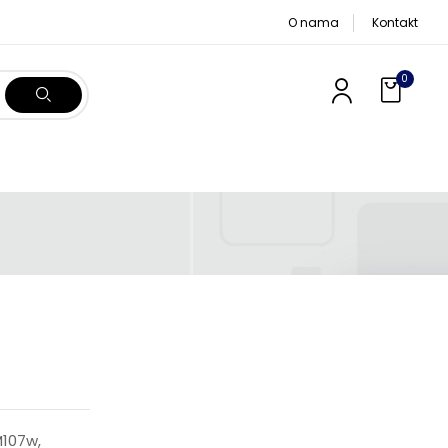
O nama
Kontakt
0
M107w,