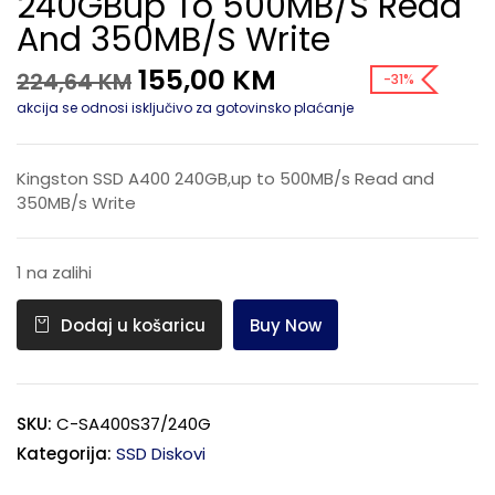
240GBup To 500MB/s Read
And 350MB/s Write
155,00
KM
224,64
KM
-31%
akcija se odnosi isključivo za gotovinsko plaćanje
Kingston SSD A400 240GB,up to 500MB/s Read and
350MB/s Write
1 na zalihi
Buy Now
Dodaj u košaricu
SKU:
C-SA400S37/240G
Kategorija:
SSD Diskovi