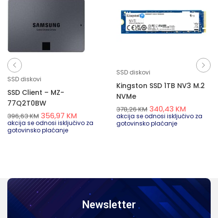
SSD diskovi
SSD diskovi
Kingston SSD 1TB NV3 M.2
SSD Client – MZ-
NVMe
77Q2T0BW
340,43
KM
378,26
KM
356,97
KM
396,63
KM
akcija se odnosi isključivo za
akcija se odnosi isključivo za
gotovinsko plaćanje
gotovinsko plaćanje
Newsletter