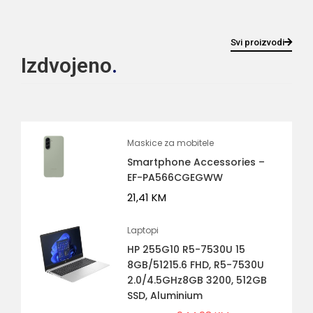
Svi proizvodi
Izdvojeno
Maskice za mobitele
Smartphone Accessories –
EF-PA566CGEGWW
21,41
KM
Laptopi
HP 255G10 R5-7530U 15
8GB/51215.6 FHD, R5-7530U
2.0/4.5GHz8GB 3200, 512GB
SSD, Aluminium