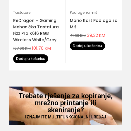
Tastature
Podloge za miš
Di
ReDragon – Gaming
Mario Kart Podloga za
H
A
Mehanička Tastatura
Miš
(3
Fizz Pro K616 RGB
7
39,32
KM
41,39
KM
Wireless White/Grey
G
M
Dodaj u košaricu
101,70
KM
107,06
KM
1.
Dodaj u košaricu
Trebate rješenje za kopiranje,
mrežno printanje ili
skeniranje?
IZNAJMITE MULTIFUNKCIONALNI UREĐAJ