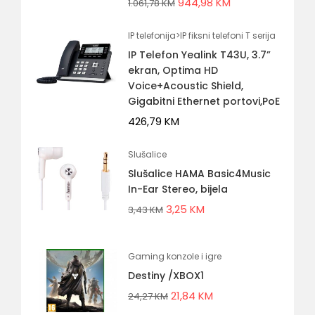
944,98
KM
1.061,78
KM
IP telefonija>IP fiksni telefoni T serija
IP Telefon Yealink T43U, 3.7”
ekran, Optima HD
Voice+Acoustic Shield,
Gigabitni Ethernet portovi,PoE
426,79
KM
Slušalice
Slušalice HAMA Basic4Music
In-Ear Stereo, bijela
3,25
KM
3,43
KM
Gaming konzole i igre
Destiny /XBOX1
21,84
KM
24,27
KM