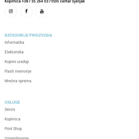
Kopirnica +387 35 264 037 tržni centar Sjenjak
KATEGORIJE PROIZVODA
Informatika
Elektornika
Kopirni uređaji
Flash memorije
Mrežna oprema
USLUGE
Servis
Kopirnica
Print Shop
Iznajmljivanje