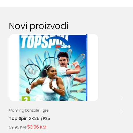
Novi proizvodi
Gaming konzole i igre
Tas
,
Top Spin 2K25 /PS5
Re
K6
53,96
KM
59,95
KM