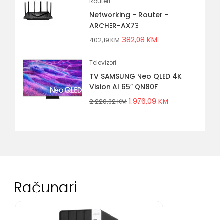
Routeri
Networking – Router –
ARCHER-AX73
382,08
KM
402,19
KM
Televizori
TV SAMSUNG Neo QLED 4K
Vision AI 65″ QN80F
1.976,09
KM
2.220,32
KM
Računari