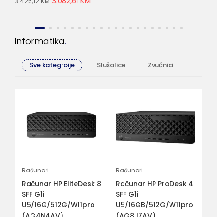
3.082,61
KM
3.425,12
KM
2.6
Informatika
Sve kategroije
Slušalice
Zvučnici
Računa
Mo
Mo
MEA-
A
Računari
Računari
1.
Računar HP EliteDesk 8
Računar HP ProDesk 4
M
SFF G1i
SFF G1i
U5/16G/512G/W11pro
U5/16GB/512G/W11pro
(AG4N4AV)
(AG8J7AV)