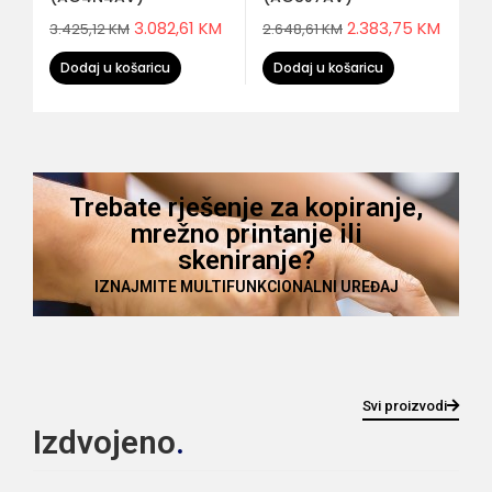
3.082,61
KM
2.383,75
KM
3.425,12
KM
2.648,61
KM
Dodaj u košaricu
Dodaj u košaricu
Trebate rješenje za kopiranje,
mrežno printanje ili
skeniranje?
IZNAJMITE MULTIFUNKCIONALNI UREĐAJ
Svi proizvodi
Izdvojeno