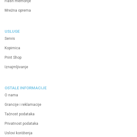
Flash memorije
Mrežna oprema
USLUGE
Servis
Kopirnica
Print Shop
Iznajmljivanje
OSTALE INFORMACIJE
O nama
Grancije i reklamacije
Tačnost podataka
Privatnost podataka
Uslovi korištenja