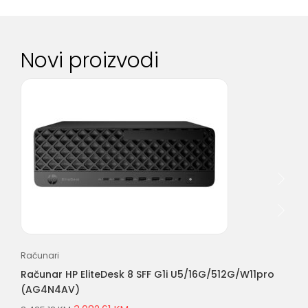
Novi proizvodi
Računari
Rač
Računar HP EliteDesk 8 SFF G1i U5/16G/512G/W11pro
Ra
(AG4N4AV)
(A