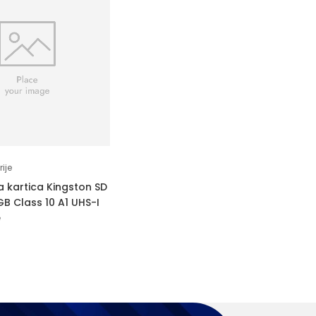
ije
 kartica Kingston SD
B Class 10 A1 UHS-I
e
M