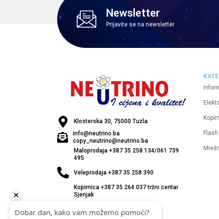
Newsletter
Prijavite se na newsletter
KATE
Infor
Elekt
Kopirn
Klosterska 30, 75000 Tuzla
Flash
info@neutrino.ba
copy_neutrino@neutrino.ba
Mrež
Maloprodaja +387 35 258 134/061 739
495
Veleprodaja +387 35 258 390
Kopirnica +387 35 264 037 tržni centar
Sjenjak