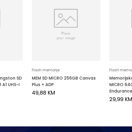
Flash memorije
Flash memor
ingston SD
MEM SD MICRO 256GB Canvas
Memorijska
 A1 UHS-I
Plus + ADP
MICRO 64G
Enduranc
49,88
KM
29,99
K