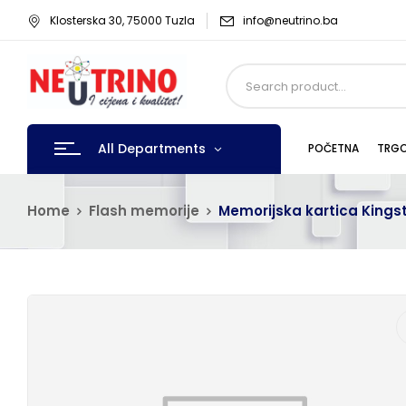
Klosterska 30, 75000 Tuzla
info@neutrino.ba
All Departments
POČETNA
TRGO
Home
Flash memorije
Memorijska kartica Kings