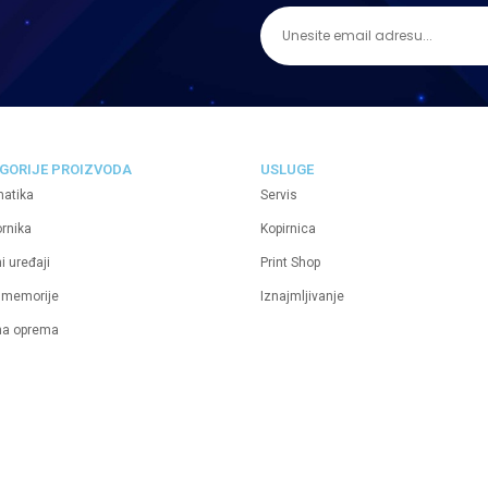
GORIJE PROIZVODA
USLUGE
matika
Servis
ornika
Kopirnica
i uređaji
Print Shop
 memorije
Iznajmljivanje
na oprema