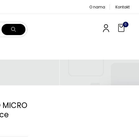
O nama
Kontakt
0
D MICRO
nce