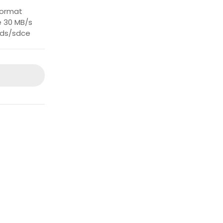
Format
e 30 MB/s
rds/sdce