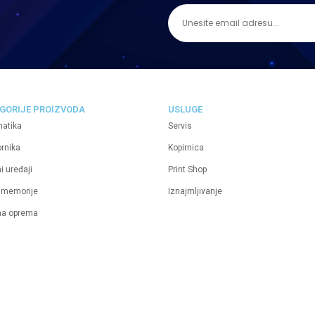
GORIJE PROIZVODA
USLUGE
matika
Servis
ornika
Kopirnica
i uređaji
Print Shop
 memorije
Iznajmljivanje
na oprema