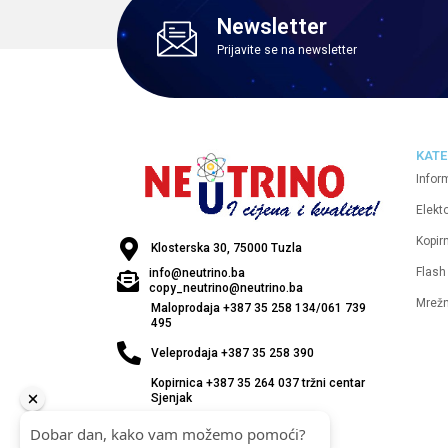
Newsletter
Prijavite se na newsletter
KATE
Infor
Elekt
Kopirn
Klosterska 30, 75000 Tuzla
Flash
info@neutrino.ba
copy_neutrino@neutrino.ba
Mrež
Maloprodaja +387 35 258 134/061 739
495
Veleprodaja +387 35 258 390
Kopirnica +387 35 264 037 tržni centar
Sjenjak