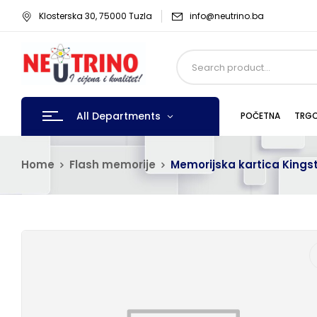
Klosterska 30, 75000 Tuzla
info@neutrino.ba
All Departments
POČETNA
TRGO
Home
Flash memorije
Memorijska kartica Kings