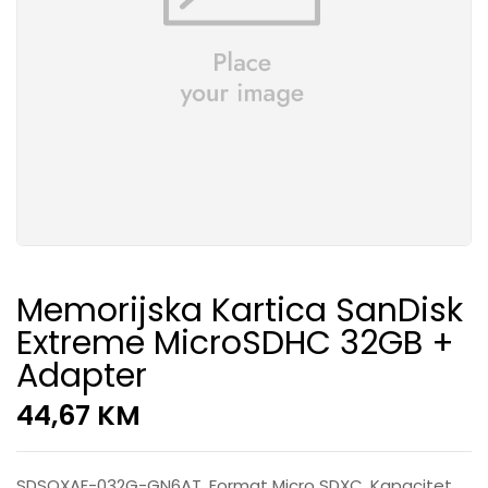
Memorijska Kartica SanDisk
Extreme MicroSDHC 32GB +
Adapter
44,67
KM
SDSQXAF-032G-GN6AT, Format Micro SDXC, Kapacitet