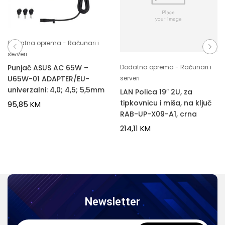
Dodatna oprema - Računari i
serveri
Punjač ASUS AC 65W –
Dodatna oprema - Računari i
U65W-01 ADAPTER/EU-
serveri
univerzalni: 4,0; 4,5; 5,5mm
LAN Polica 19″ 2U, za
tipkovnicu i miša, na ključ
95,85
KM
RAB-UP-X09-A1, crna
214,11
KM
Newsletter