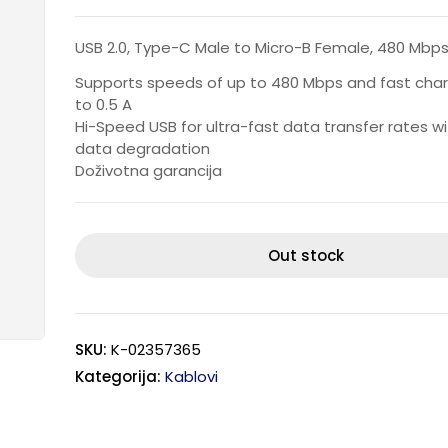
USB 2.0, Type-C Male to Micro-B Female, 480 Mbps,
Supports speeds of up to 480 Mbps and fast char
to 0.5 A
Hi-Speed USB for ultra-fast data transfer rates wi
data degradation
Doživotna garancija
Out stock
SKU:
K-02357365
Kategorija:
Kablovi