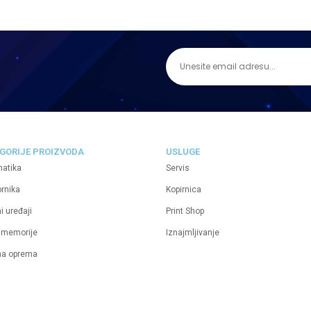
GORIJE PROIZVODA
USLUGE
matika
Servis
ornika
Kopirnica
i uređaji
Print Shop
 memorije
Iznajmljivanje
na oprema