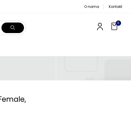
O nama
Kontakt
0
Female,