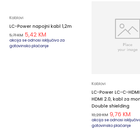
Kablovi
LC-Power napojni kabl 1,2m
5,42
KM
5,71
KM
akcija se odnosi isključivo za
gotovinsko plaćanje
Kablovi
LC-Power LC-C-HDMI
HDMI 2.0, kabl za mo
Double shielding
9,76
KM
10,28
KM
akcija se odnosi isključiv
gotovinsko plaćanje