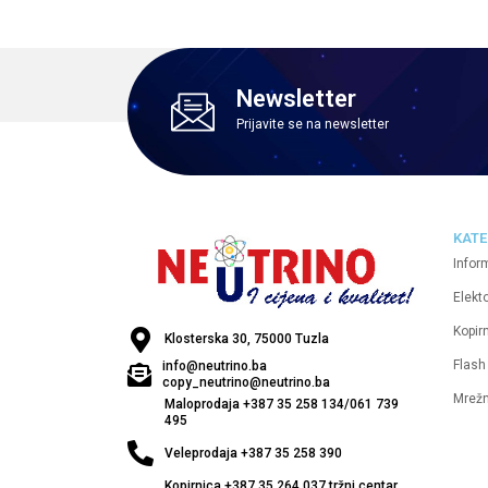
Newsletter
Prijavite se na newsletter
KATE
Infor
Elekt
Kopirn
Klosterska 30, 75000 Tuzla
Flash
info@neutrino.ba
copy_neutrino@neutrino.ba
Mrež
Maloprodaja +387 35 258 134/061 739
495
Veleprodaja +387 35 258 390
Kopirnica +387 35 264 037 tržni centar