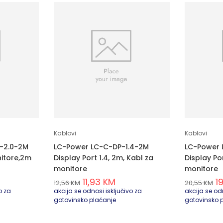
Kablovi
Kablovi
-2.0-2M
LC-Power LC-C-DP-1.4-2M
LC-Power 
nitore,2m
Display Port 1.4, 2m, Kabl za
Display Por
monitore
monitore
11,93
KM
1
12,56
KM
20,55
KM
o za
akcija se odnosi isključivo za
akcija se odn
gotovinsko plaćanje
gotovinsko 