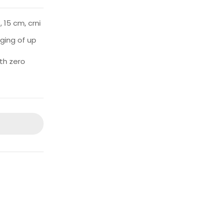
 15 cm, crni
ging of up
th zero