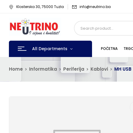
Klosterska 30, 75000 Tuzla
info@neutrino.ba
All Departments
POČETNA
TRGO
Home
Informatika
Periferija
Kablovi
MH USB 