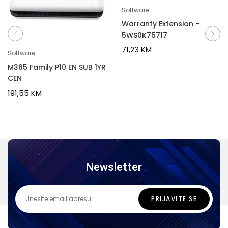
Software
Warranty Extension –
5WS0K75717
71,23
KM
Software
M365 Family P10 EN SUB 1YR
CEN
191,55
KM
Newsletter