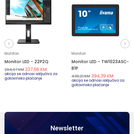
Monitori
Monitori
Monitor LED – 22P2Q
Monitor LED – TW1023ASC-
B1P
237,66
KM
264,07
KM
akcija se odnosi isključivo za
394,39
KM
438,21
KM
gotovinsko plaćanje
akcija se odnosi isključivo za
gotovinsko plaćanje
Newsletter