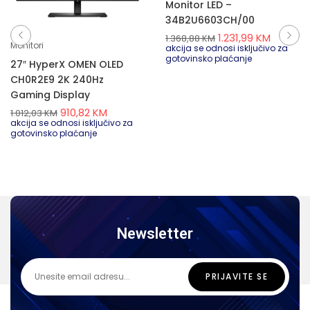
Monitor LED –
34B2U6603CH/00
1.231,99
KM
1.368,88
KM
Monitori
akcija se odnosi isključivo za
gotovinsko plaćanje
27″ HyperX OMEN OLED
CH0R2E9 2K 240Hz
Gaming Display
910,82
KM
1.012,03
KM
akcija se odnosi isključivo za
gotovinsko plaćanje
Newsletter