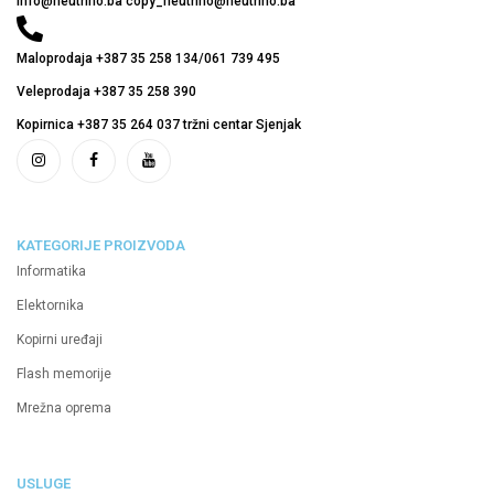
info@neutrino.ba copy_neutrino@neutrino.ba
Maloprodaja +387 35 258 134/061 739 495
Veleprodaja +387 35 258 390
Kopirnica +387 35 264 037 tržni centar Sjenjak
KATEGORIJE PROIZVODA
Informatika
Elektornika
Kopirni uređaji
Flash memorije
Mrežna oprema
USLUGE