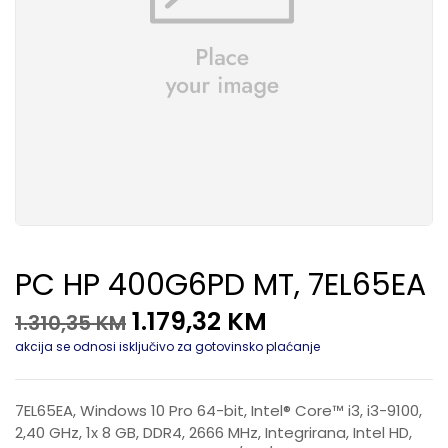
PC HP 400G6PD MT, 7EL65EA
1.179,32
KM
1.310,35
KM
akcija se odnosi isključivo za gotovinsko plaćanje
7EL65EA, Windows 10 Pro 64-bit, Intel® Core™ i3, i3-9100,
2,40 GHz, 1x 8 GB, DDR4, 2666 MHz, Integrirana, Intel HD,