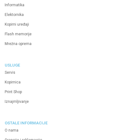
Informatika
Elektornika
Kopirni uređaji
Flash memorije
Mrežna oprema
USLUGE
Servis
Kopirnica
Print Shop
Iznajmljivanje
OSTALE INFORMACIJE
O nama