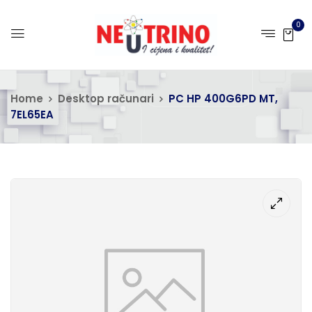
0
Home
Desktop računari
PC HP 400G6PD MT,
7EL65EA