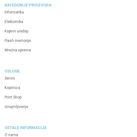
KATEGORIJE PROIZVODA
Informatika
Elektornika
Kopirni uređaji
Flash memorije
Mrežna oprema
USLUGE
Servis
Kopirnica
Print Shop
Iznajmljivanje
OSTALE INFORMACIJE
O nama