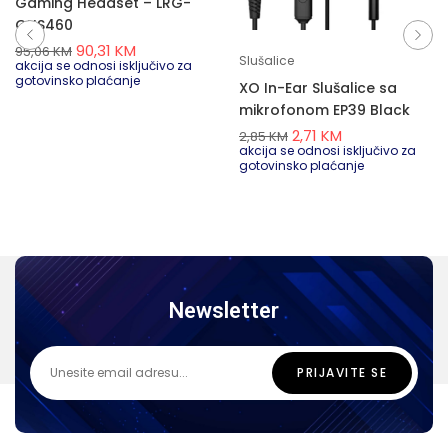
Gaming Headset – LRG-
GHS460
90,31
KM
95,06
KM
Slušalice
akcija se odnosi isključivo za
gotovinsko plaćanje
XO In-Ear Slušalice sa
mikrofonom EP39 Black
2,71
KM
2,85
KM
akcija se odnosi isključivo za
gotovinsko plaćanje
Newsletter