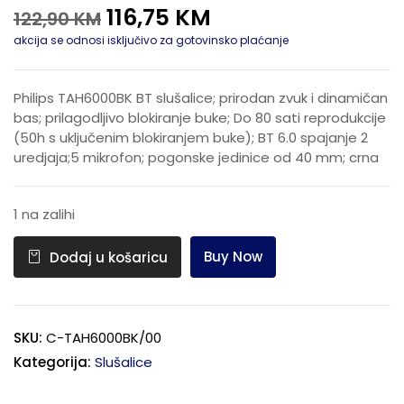
116,75
KM
122,90
KM
akcija se odnosi isključivo za gotovinsko plaćanje
Philips TAH6000BK BT slušalice; prirodan zvuk i dinamičan
bas; prilagodljivo blokiranje buke; Do 80 sati reprodukcije
(50h s uključenim blokiranjem buke); BT 6.0 spajanje 2
uredjaja;5 mikrofon; pogonske jedinice od 40 mm; crna
1 na zalihi
Buy Now
Dodaj u košaricu
SKU:
C-TAH6000BK/00
Kategorija:
Slušalice