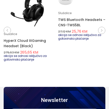
Slušalice
TWS Bluetooth Headsets –
CNS-TWS5BL
25,76
KM
27,12
KM
Slušalice
akcija se odnosi isključivo za
gotovinsko plaćanje
HyperX Cloud IIIGaming
Headset (Black)
265,65
KM
279,63
KM
akcija se odnosi isključivo za
gotovinsko plaćanje
Newsletter