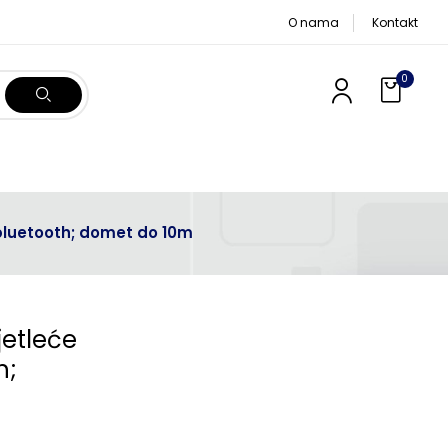
O nama
Kontakt
0
; bluetooth; domet do 10m
jetleće
h;