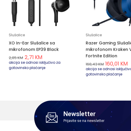
Slušalice
Slušalice
XO In-Ear Slušalice sa
Razer Gaming Slušali
mikrofonom EP39 Black
mikrofonom Kraken 
Fortnite Edition
2,71
KM
2,85
KM
akcija se odnosi isključivo za
160,01
KM
168,43
KM
gotovinsko plaćanje
akcija se odnosi isključiv
gotovinsko plaćanje
Newsletter
Prijavite se na newsletter