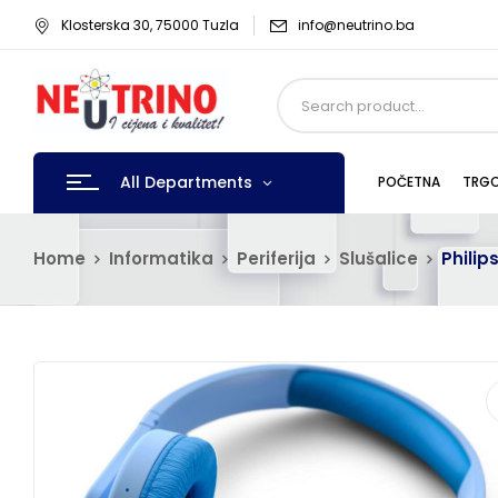
Klosterska 30, 75000 Tuzla
info@neutrino.ba
All Departments
POČETNA
TRGO
Home
Informatika
Periferija
Slušalice
Philip