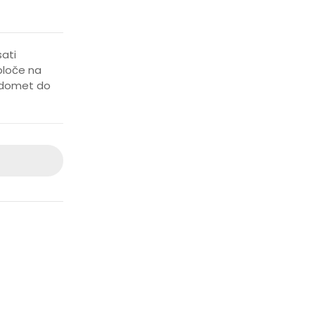
sati
 ploče na
; domet do