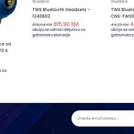
Slušalice
Slušalice
TWS Bluetooth Headsets –
TWS Bluet
1240602
CNS-TWS1
815,90
KM
4
858,84
KM
44,25
KM
akcija se odnosi isključivo za
akcija se odn
gotovinsko plaćanje
gotovinsko 
ce sa
V3 X
o za