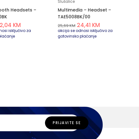
Slušalice
ooth Headsets –
Multimedia – Headset –
0BK
TAE5008BK/00
2,04
KM
24,41
KM
25,69
KM
osi isključivo za
akcija se odnosi isključivo za
plaćanje
gotovinsko plaćanje