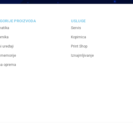
GORIJE PROIZVODA
USLUGE
matika
Servis
ornika
Kopirnica
i uređaji
Print Shop
 memorije
Iznajmljivanje
na oprema