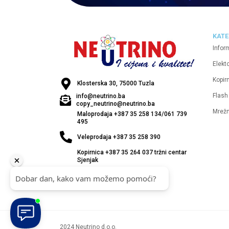
KATE
Infor
Elekt
Kopirn
Klosterska 30, 75000 Tuzla
Flash
info@neutrino.ba
copy_neutrino@neutrino.ba
Mrež
Maloprodaja +387 35 258 134/061 739
495
Veleprodaja +387 35 258 390
Kopirnica +387 35 264 037 tržni centar
Sjenjak
2024 Neutrino d.o.o.