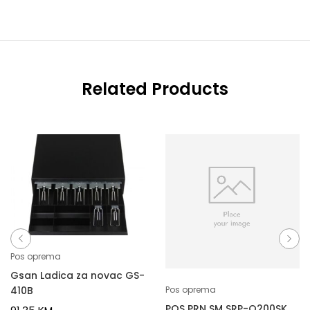
Related Products
Pos oprema
Gsan Ladica za novac GS-
410B
Pos oprema
POS PRN SM SRP-Q200SK