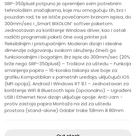
SRP-350plusII potpuno je opremljen svim potrebnim
tehnološkim značajkama, koje mu omogućuju tih, brz i
pouzdan rad, te se ističe povećanom brzinom ispisa, do
300mm/sec i „Smart BIXOLON“ softver paketom.
Jednostavan za korištenje Windows driver, kao i ostali
različiti programski paketi čine ovaj printer još
fleksibilnijim i pristupačnijim. Moderan dizajn i idealne
dimenzije odgovaraju svakom okruženju čineći ga
funkcionalnijim i bogatijim. Brz ispis do 300mm/sec (20%
brže nego SRP-350plusII) – Troškovi za uštedu – Funkcija
smanjenja papira – 16-koraka tiskanja sive boje za
grafiku Kompatibilan s pametnih uređaja, uključujući iOS
(MFI opcija), Android i Windows RT 8.1 – Jednostavan za
korištenje WiFi ili Bluetooth ispis (opcionalno) – Ugrađeni
USB i Ethernet Novi dizajn uključuje opcije: Anti-Jam -
protiv zastoja papira Montaža na zid za uštedu
prostora (stand-alone) Odabir trake 58mm ili 80mm