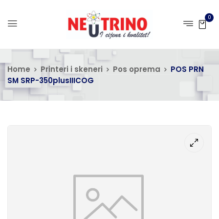
0
Home
Printeri i skeneri
Pos oprema
POS PRN
SM SRP-350plusIIICOG