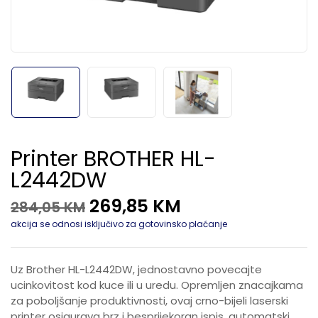
Printer BROTHER HL-
L2442DW
269,85
KM
284,05
KM
akcija se odnosi isključivo za gotovinsko plaćanje
Uz Brother HL-L2442DW, jednostavno povecajte
ucinkovitost kod kuce ili u uredu. Opremljen znacajkama
za poboljšanje produktivnosti, ovaj crno-bijeli laserski
printer osigurava brz i besprijekoran ispis, automatski