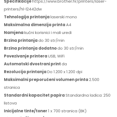
Specifikacije
https://www.brother.hr/printers/laser-
printers/hl-l2442dw
Tehnologija printanja
laserski mono
Maksimalna dimenzija printa
A4
Namjena
kućni korisnici i mali uredi
Brzina printanja
do 30 str/min
Brzina printanja dodatno
do 30 str/min
Povezivanje printera
USB, WiFi
Automatski dvostrani print
da
Rezolucija printanja
Do 1.200 x 1.200 dpi
Maksimalni preporučeni volumen printa
2.500
stranica
Standardni kapacitet papira
Standardna ladica: 250
listova
Inicijalne tinte/toner
1 x 700 stranica (BK)