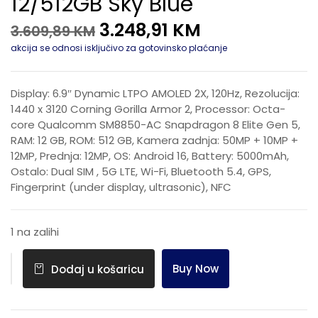
12/512GB Sky Blue
3.248,91
KM
3.609,89
KM
akcija se odnosi isključivo za gotovinsko plaćanje
Display: 6.9″ Dynamic LTPO AMOLED 2X, 120Hz, Rezolucija:
1440 x 3120 Corning Gorilla Armor 2, Processor: Octa-
core Qualcomm SM8850-AC Snapdragon 8 Elite Gen 5,
RAM: 12 GB, ROM: 512 GB, Kamera zadnja: 50MP + 10MP +
12MP, Prednja: 12MP, OS: Android 16, Battery: 5000mAh,
Ostalo: Dual SIM , 5G LTE, Wi-Fi, Bluetooth 5.4, GPS,
Fingerprint (under display, ultrasonic), NFC
1 na zalihi
Buy Now
Dodaj u košaricu