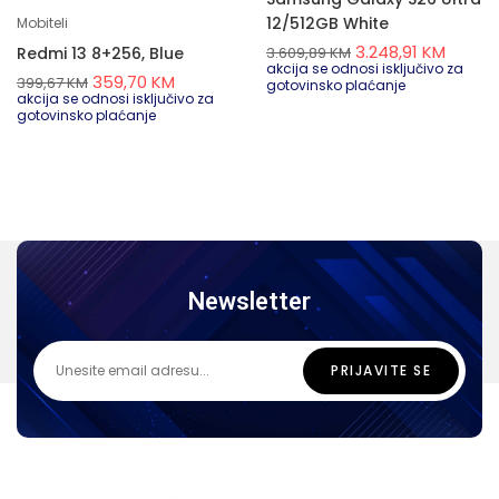
12/512GB White
Mobiteli
3.248,91
KM
Redmi 13 8+256, Blue
3.609,89
KM
akcija se odnosi isključivo za
359,70
KM
399,67
KM
gotovinsko plaćanje
akcija se odnosi isključivo za
gotovinsko plaćanje
Newsletter