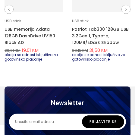
USB stick
USB stick
USB memorija Adata
Patriot Tab300 128GB USB
128GB DashDrive UV150
3.2Gen 1, Type-a,
Black AD
120MB/sDark Shadow
19,01
KM
31,50
KM
20,01
KM
33,15
KM
akcija se odnosi isključivo za
akcija se odnosi isključivo za
gotovinsko plaćanje
gotovinsko plaćanje
Newsletter