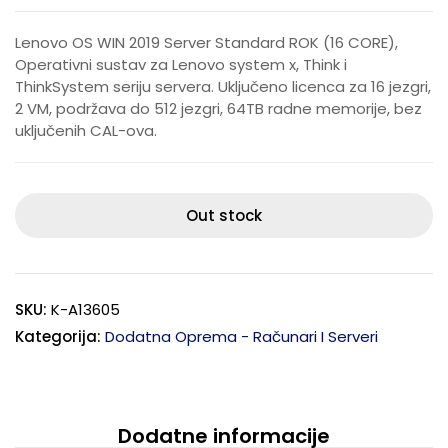
Lenovo OS WIN 2019 Server Standard ROK (16 CORE),
Operativni sustav za Lenovo system x, Think i
ThinkSystem seriju servera. Uključeno licenca za 16 jezgri,
2 VM, podržava do 512 jezgri, 64TB radne memorije, bez
uključenih CAL-ova.
Out stock
SKU:
K-A13605
Kategorija:
Dodatna Oprema - Računari I Serveri
Dodatne informacije