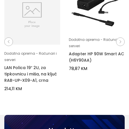
Dodatna oprema - Računari i
serveri
Adapter HP 90W Smart AC
Dodatna oprema - Računari i
(H6Y90AA)
serveri
LAN Polica 19″ 2U, za
78,87
KM
tipkovnicu i miša, na ključ
RAB-UP-X09-A1, crna
214,11
KM