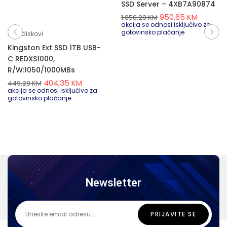
SSD Server – 4XB7A90874
950,65
KM
1.056,28
KM
akcija se odnosi isključivo za
gotovinsko plaćanje
SSD diskovi
Kingston Ext SSD 1TB USB-
C REDXS1000,
R/W:1050/1000MBs
404,35
KM
449,28
KM
akcija se odnosi isključivo za
gotovinsko plaćanje
Newsletter