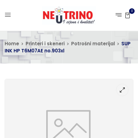
0
Home
Printeri i skeneri
Potrošni materijal
SUP
INK HP T6M07AE no.903xl