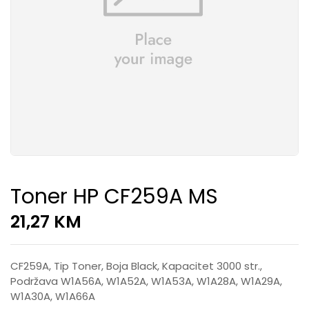
Toner HP CF259A MS
21,27
KM
CF259A, Tip Toner, Boja Black, Kapacitet 3000 str.,
Podržava W1A56A, W1A52A, W1A53A, W1A28A, W1A29A,
W1A30A, W1A66A