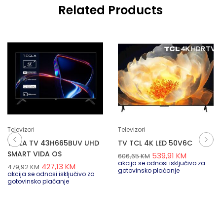
Related Products
Televizori
Televizori
TESLA TV 43H665BUV UHD
TV TCL 4K LED 50V6C
SMART VIDA OS
539,91
KM
606,65
KM
akcija se odnosi isključivo za
427,13
KM
479,92
KM
gotovinsko plaćanje
akcija se odnosi isključivo za
gotovinsko plaćanje