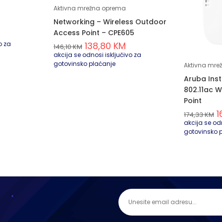
Aktivna mrežna oprema
Networking – Wireless Outdoor
Access Point – CPE605
o za
138,80
KM
146,10
KM
akcija se odnosi isključivo za
gotovinsko plaćanje
Aktivna mre
Aruba Ins
802.11ac 
Point
1
174,33
KM
akcija se odn
gotovinsko 