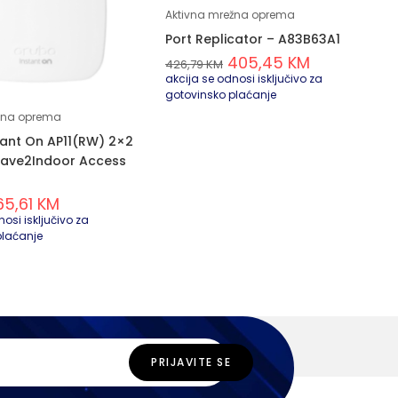
Aktivna mrežna oprema
Port Replicator – A83B63A1
405,45
KM
426,79
KM
akcija se odnosi isključivo za
gotovinsko plaćanje
žna oprema
tant On AP11(RW) 2×2
Wave2Indoor Access
65,61
KM
osi isključivo za
plaćanje