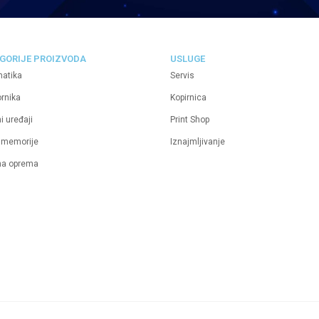
GORIJE PROIZVODA
USLUGE
matika
Servis
ornika
Kopirnica
i uređaji
Print Shop
 memorije
Iznajmljivanje
na oprema