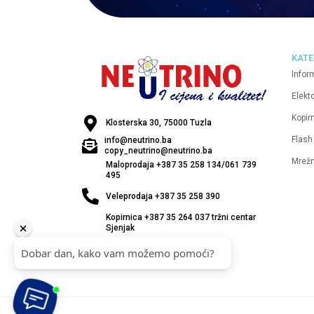
KATE
Infor
Elekt
Kopirn
Klosterska 30, 75000 Tuzla
Flash
info@neutrino.ba
copy_neutrino@neutrino.ba
Mrež
Maloprodaja +387 35 258 134/061 739
495
Veleprodaja +387 35 258 390
Kopirnica +387 35 264 037 tržni centar
Sjenjak