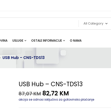
All Category
VINA
USLUGE
OSTALE INFORMACIJE
O NAMA
USB Hub – CNS-TDS13
USB Hub – CNS-TDS13
82,72
KM
87,07
KM
akcija se odnosi isključivo za gotovinsko plaćanje