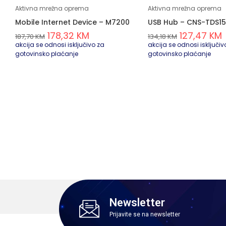
Aktivna mrežna oprema
Aktivna mrežna oprema
Mobile Internet Device – M7200
USB Hub – CNS-TDS15
178,32
KM
127,47
KM
187,70
KM
134,18
KM
akcija se odnosi isključivo za
akcija se odnosi isključiv
gotovinsko plaćanje
gotovinsko plaćanje
Newsletter
Prijavite se na newsletter