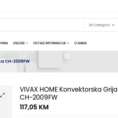
All Category
VINA
USLUGE
OSTALE INFORMACIJE
O NAMA
ica CH-2009FW
VIVAX HOME Konvektorska Grija
CH-2009FW
117,05
KM