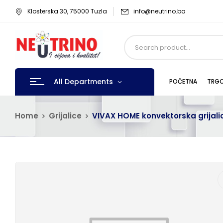
Klosterska 30, 75000 Tuzla
info@neutrino.ba
All Departments
POČETNA
TRGO
Home
Grijalice
VIVAX HOME konvektorska grijal