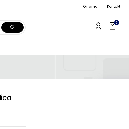
O nama
Kontakt
0
lica