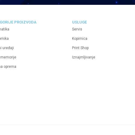
GORIJE PROIZVODA
USLUGE
matika
Servis
ornika
Kopirnica
i uređaji
Print Shop
 memorije
Iznajmljivanje
na oprema