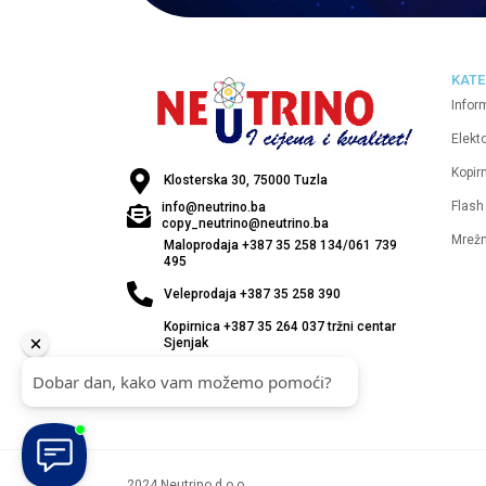
KATE
Infor
Elekt
Kopirn
Klosterska 30, 75000 Tuzla
Flash
info@neutrino.ba
copy_neutrino@neutrino.ba
Mrež
Maloprodaja +387 35 258 134/061 739
495
Veleprodaja +387 35 258 390
Kopirnica +387 35 264 037 tržni centar
Sjenjak
2024 Neutrino d.o.o.