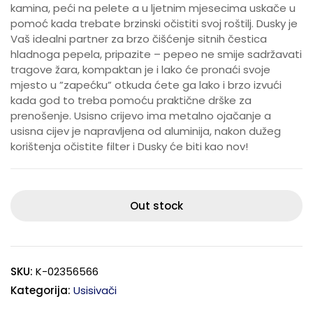
kamina, peći na pelete a u ljetnim mjesecima uskače u
pomoć kada trebate brzinski očistiti svoj roštilj. Dusky je
Vaš idealni partner za brzo čišćenje sitnih čestica
hladnoga pepela, pripazite – pepeo ne smije sadržavati
tragove žara, kompaktan je i lako će pronaći svoje
mjesto u ”zapećku” otkuda ćete ga lako i brzo izvući
kada god to treba pomoću praktične drške za
prenošenje. Usisno crijevo ima metalno ojačanje a
usisna cijev je napravljena od aluminija, nakon dužeg
korištenja očistite filter i Dusky će biti kao nov!
Out stock
SKU:
K-02356566
Kategorija:
Usisivači