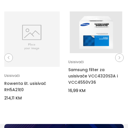
Usisivači
Samsung filter za
usisivače VCC4320S3A i
Usisivači
VCC4550V36
Rowenta št. usisivač
RH5A21E0
16,99
KM
214,11
KM